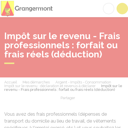
Grangermont
Acc
Impôt sur le revenu - Frais
professionnels : forfait ou
frais réels (déduction)
Accueil
Mes démarches
Argent - Impôts - Consommation
Impôt sur le revenu : déclaration et revenus à déclarer
Impôt sur le
revenu - Frais professionnels : forfait ou frais réels (déduction)
Partager
Partager sur Facebook
Partager sur X - Twit
Partager sur
Par
Vous avez des frais professionnels (dépenses de
transport du domicile au lieu de travail, de vêtements
spécifiques à l'emploi exercé, etc.) et vous souhaitez les