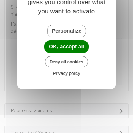
gives you control over what
Si vous choisissez la déduction forfaitaire, vous
you want to activate
n'avez
aucune démarche à effectuer
.
L'administration applique automatiquement la
Personalize
déduction forfaitaire de
10 %
sur vos salaires.
À noter
OK, accept all
Chaque membre de votre
foyer fiscal
peut
renoncer individuellement à la déduction
Deny all cookies
forfaitaire de
10 %
et demander la déduction
Privacy policy
de ses frais réels.
Pour en savoir plus
Textes de référence