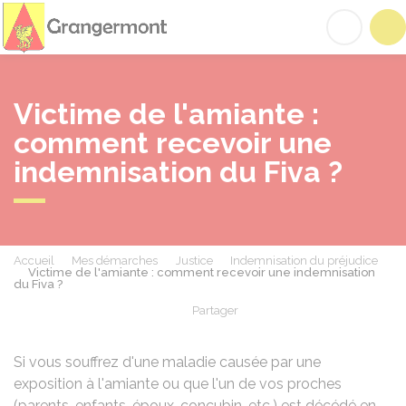
Grangermont
Acc
Victime de l'amiante :
comment recevoir une
indemnisation du Fiva ?
Accueil
Mes démarches
Justice
Indemnisation du préjudice
Victime de l'amiante : comment recevoir une indemnisation
du Fiva ?
Partager
Partager sur Facebook
Partager sur X - Twit
Partager sur
Par
Si vous souffrez d'une maladie causée par une
exposition à l'amiante ou que l'un de vos proches
(parents, enfants, époux, concubin, etc.) est décédé en