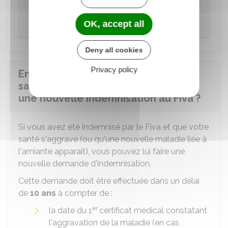
Préjudices indemnisés à la victime directe
OK, accept all
Préjudices indemnisés à l'ayant droit
Deny all cookies
Privacy policy
En cas d'aggravation de l'état de
santé, est-il possible de demander
une nouvelle indemnisation au Fiva ?
Si vous avez été indemnisé par le
Fiva
et que votre
santé s'aggrave (ou qu'une nouvelle maladie liée à
l'amiante apparaît), vous pouvez lui faire une
nouvelle demande d'indemnisation.
Cette demande doit être effectuée dans un délai
de
10 ans
à compter de :
er
la date du 1
certificat médical constatant
l'aggravation de la maladie (en cas