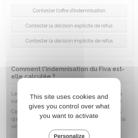
Contester l'offre d'indemnisation
Contester la décision explicite de refus
Contester la décision implicite de refus
Comment l'indemnisation du Fiva est-
elle calculée ?
Le montant de l'indemnisation est fixé par le
Fiva
This site uses cookies and
sur la base d'un barème établi par cet organisme.
gives you control over what
Ce barème est évolutif et prévoit des indemnités
you want to activate
qui diffèrent en fonction des préjudices subis par la
victime directe ou ses ayants droit.
Personalize