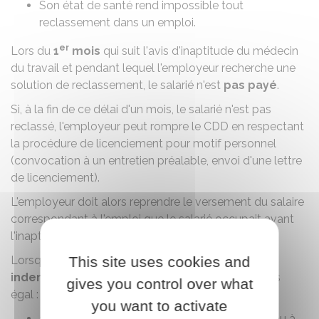
Son état de santé rend impossible tout
reclassement dans un emploi.
er
Lors du
1
mois
qui suit l'avis d'inaptitude du médecin
du travail et pendant lequel l'employeur recherche une
solution de reclassement, le salarié n'est
pas payé
.
Si, à la fin de ce délai d'un mois, le salarié n'est pas
reclassé, l'employeur peut rompre le CDD en respectant
la
procédure de licenciement pour motif personnel
(convocation à un entretien préalable, envoi d'une lettre
de licenciement).
L'employeur doit alors reprendre le versement du salaire
correspondant à l'emploi que le salarié occupait avant
l'inaptitude, et ce jusqu'au licenciement.
This site uses cookies and
Lorsque le CDD est rompu, le salarié a droit à une
indemnité de rupture
. Son montant est au moins
gives you control over what
égal :
you want to activate
à celui de
l'indemnité légale de licenciement
ou à