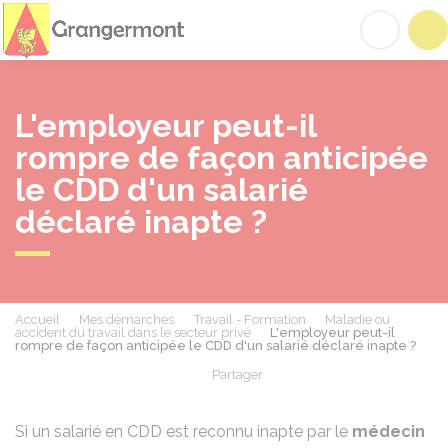
Grangermont
Acc
L'employeur peut-il
rompre de façon anticipée
le CDD d'un salarié
déclaré inapte ?
Accueil
Mes démarches
Travail - Formation
Maladie ou
accident du travail dans le secteur privé
L'employeur peut-il
rompre de façon anticipée le CDD d'un salarié déclaré inapte ?
Partager
Partager sur Facebook
Partager sur X - Twit
Partager sur
Par
Si un salarié en
CDD
est reconnu inapte par le
médecin