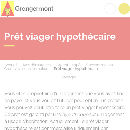
Grangermont
Acc
Prêt viager hypothécaire
Accueil
Mes démarches
Argent - Impôts - Consommation
Crédit à la consommation
Prêt viager hypothécaire
Partager
Partager sur Facebook
Partager sur X - Twit
Partager sur
Par
Vous êtes propriétaire d'un logement que vous avez fini
de payer et vous voulez l'utiliser pour obtenir un crédit ?
Vous pouvez peut-être faire un prêt viager hypothécaire.
Ce prêt est garanti par une
hypothèque
sur un logement
à usage d'habitation. Actuellement, le prêt viager
hypothécaire est commercialisé uniquement par