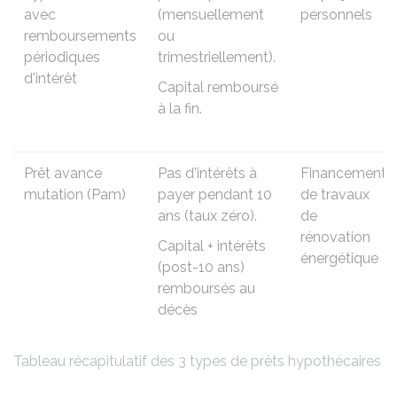
avec
(mensuellement
personnels
remboursements
ou
périodiques
trimestriellement).
d'intérêt
Capital remboursé
à la fin.
Prêt avance
Pas d'intérêts à
Financement
mutation (Pam)
payer pendant 10
de travaux
ans (taux zéro).
de
rénovation
Capital + intérêts
énergétique
(post-10 ans)
remboursés au
décès
Tableau récapitulatif des 3 types de prêts hypothécaires v