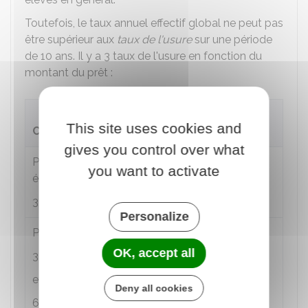
Toutefois, le taux annuel effectif global ne peut pas
être supérieur aux
taux de l'usure
sur une période
de 10 ans. Il y a 3 taux de l'usure en fonction du
montant du prêt :
Taux de
This site uses cookies and
Crédits
l'usure
gives you control over what
Prêts d'un montant inférieur ou
21,45 %
you want to activate
égal à
3 000 €
Personalize
Prêts d'un montant supérieur à
11,47 %
OK, accept all
3 000 €
et inférieur ou égal à
Deny all cookies
6 000 €