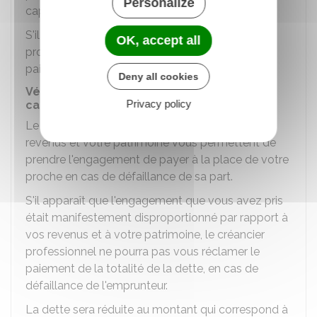
Personalize
capacités financières.
S'il ne fait pas cette mise en garde, le créancier
OK, accept all
professionnel ne pourra pas vous réclamer le
paiement en cas de défaillance de l'emprunteur.
Deny all cookies
Vérification de la situation financière de la
Privacy policy
caution
Le créancier professionnel doit vérifier si vos
revenus et votre patrimoine vous permettent de
prendre l'engagement de payer à la place de votre
proche en cas de défaillance de sa part.
S'il apparaît que l'engagement que vous avez pris
était manifestement disproportionné par rapport à
vos revenus et à votre patrimoine, le créancier
professionnel ne pourra pas vous réclamer le
paiement de la totalité de la dette, en cas de
défaillance de l'emprunteur.
La dette sera réduite au montant qui correspond à