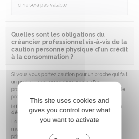
ci ne sera pas valable.
Quelles sont les obligations du
créancier professionnel vis-à-vis de la
caution personne physique d'un crédit
à la consommation ?
Si vous vous portez caution pour un proche qui fait
un prêt à la consommation auprès d'un
professionnel (banque, établissement financier), le
professionnel a des obligations à votre égard.
This site uses cookies and
Information de la caution sur la situation du
gives you control over what
débiteur
you want to activate
Le créancier professionnel a l'obligation de vous
mettre en garde s'il constate que l'engagement
pris par votre proche qui fait le prêt dépasse ses