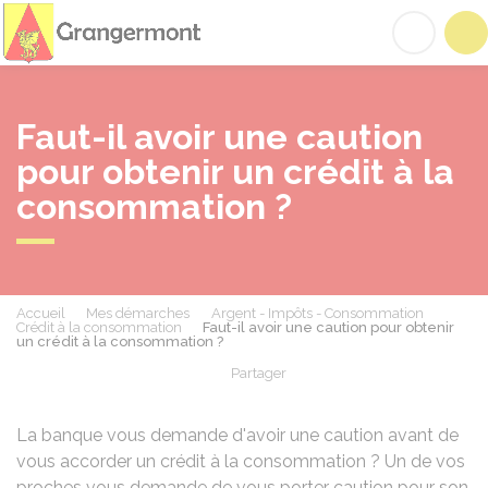
Grangermont
Acc
Faut-il avoir une caution
pour obtenir un crédit à la
consommation ?
Accueil
Mes démarches
Argent - Impôts - Consommation
Crédit à la consommation
Faut-il avoir une caution pour obtenir
un crédit à la consommation ?
Partager
Partager sur Facebook
Partager sur X - Twit
Partager sur
Par
La banque vous demande d'avoir une caution avant de
vous accorder un crédit à la consommation ? Un de vos
proches vous demande de vous porter caution pour son