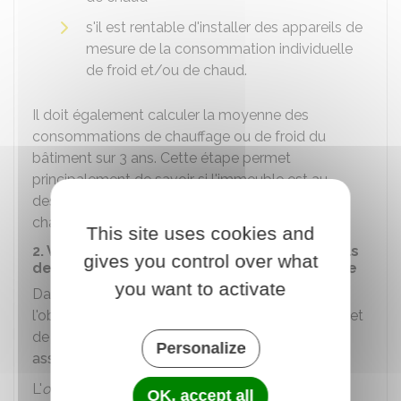
s'il est rentable d'installer des appareils de
mesure de la consommation individuelle
de froid et/ou de chaud.
Il doit également calculer la moyenne des
consommations de chauffage ou de froid du
bâtiment sur 3 ans. Cette étape permet
principalement de savoir si l'immeuble est au-
dessus du seuil de 80 kWh/m² pour les frais de
chauffage.
This site uses cookies and
2. Voter les travaux d'installation d'appareils
gives you control over what
de mesure de la consommation individuelle
you want to activate
Dans le cas où l'immeuble est bien soumis à
l'obligation d'individualiser les frais de chauffage et
de froid, le syndic doit ensuite
convoquer une
Personalize
assemblée générale
.
L'
ordre du jour
doit comporter les questions
OK, accept all