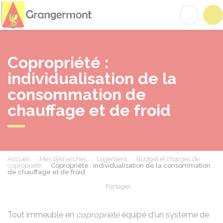
Grangermont
Acc
Copropriété :
individualisation de la
consommation de
chauffage et de froid
Accueil
Mes démarches
Logement
Budget et charges de
copropriété
Copropriété : individualisation de la consommation
de chauffage et de froid
Partager
Partager sur Facebook
Partager sur X - Twit
Partager sur
Par
Tout immeuble en
copropriété
équipé d'un système de