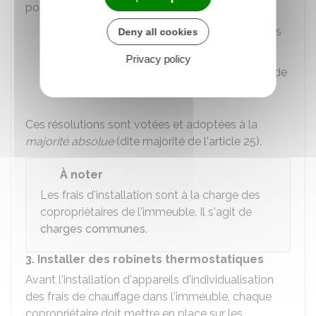
portant sur :
la pose d'appareils d'individualisation des
Deny all cookies
frais de chauffage et de refroidissement,
Privacy policy
le choix du prestataire, sur présentation de
devis.
Ces résolutions sont votées et adoptées à la
majorité absolue
(dite majorité de l'article 25).
À noter
Les frais d'installation sont à la charge des
copropriétaires de l'immeuble. Il s'agit de
charges communes
.
3. Installer des robinets thermostatiques
Avant l'installation d'appareils d'individualisation
des frais de chauffage dans l'immeuble, chaque
copropriétaire doit mettre en place sur les