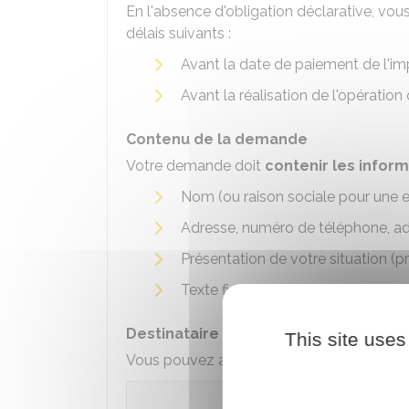
En l'absence d'obligation déclarative, vou
délais suivants :
Avant la date de paiement de l'i
Avant la réalisation de l'opératio
Contenu de la demande
Votre demande doit
contenir les infor
Nom (ou raison sociale pour une e
Adresse, numéro de téléphone, ad
Présentation de votre situation (p
Texte fiscal concerné et analyse q
Destinataire et dépôt de la demande
This site uses
Vous pouvez adresser votre demande par 
S