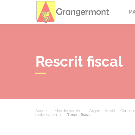
Granger
M
Rescrit fiscal
Accueil
Mes démarches
Argent - Impôts - Conso
réclamation...)
Rescrit fiscal