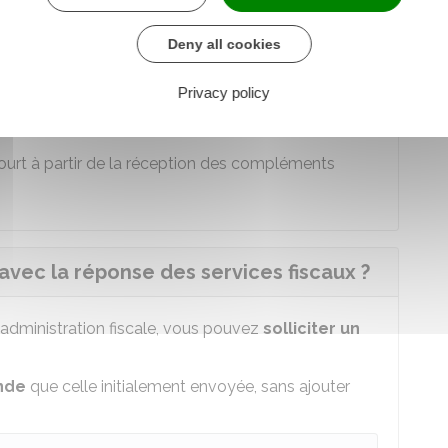
ar courrier
Deny all cookies
fiscale
Privacy policy
ai de
3 mois
maximum à partir de la réception de
ourt à partir de la réception des compléments
vec la réponse des services fiscaux ?
administration fiscale, vous pouvez
solliciter un
nde
que celle initialement envoyée, sans ajouter