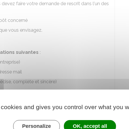
s devez faire votre demande de rescrit dans l'un des
mpôt concerné
n que vous envisagez.
mations suivantes
:
ntreprise)
resse mail
récise, complète et sincère)
ue vous en faites (dans la mesure du possible).
 cookies and gives you control over what you w
l'un des moyens suivants :
ur internet
Personalize
OK, accept all