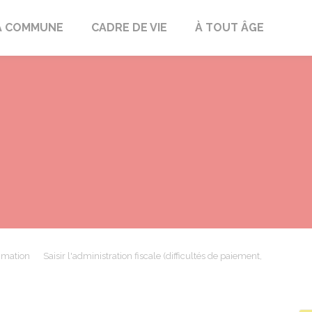
mont
A COMMUNE
CADRE DE VIE
À TOUT ÂGE
mmation
Saisir l'administration fiscale (difficultés de paiement,