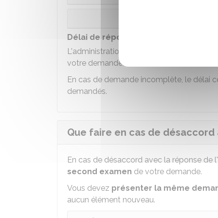
P
Délai de réponse de l'administration 
L'administration vous répond dans un dél
votre demande.
En cas de demande incomplète, le délai c
demandés.
Que faire en cas de désaccord a
En cas de désaccord avec la réponse de l'
second examen
de votre demande.
Vous devez
présenter la même dema
aucun élément nouveau.