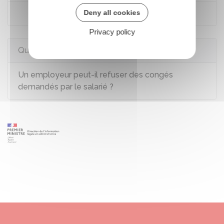
Deny all cookies
Code du travail : article L3141-22
Privacy policy
Questions ? Réponses !
Un employeur peut-il refuser des congés
demandés par le salarié ?