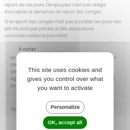
report de ces jours, l'employeur n'est pas obligé
d'accepter la demande de report des congés.
Si le report des congés n'est pas possible, les jours non
pris ne sont pas perdus si des
dispositions
conventionnelles
le prévoient.
À noter
en cas de retour d'un
congé de maternité
ou d'un
congé d'adoption
, le salarié a droit au report de
This site uses cookies and
ses congés payés non pris. Le report est
gives you control over what
également possible lorsque les congés n'ont pas
pu être pris à cause de la
maladie du salarié
.
you want to activate
Personalize
Textes de référence
OK, accept all
Code du travail : articles L3141-1 à L3141-2