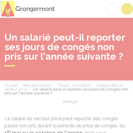
Grangermont
Acc
Un salarié peut-il reporter
ses jours de congés non
pris sur l'année suivante ?
Accueil
Mes démarches
Travail - Formation
Congés dans le
secteur privé
Un salarié peut-il reporter ses jours de congés non
pris sur l'année suivante ?
Partager
Partager sur Facebook
Partager sur X - Twit
Partager sur
Par
Le salarié du secteur privé peut reporter des congés
payés non pris durant la période de prise de congés, du
er
1
mai au 31 octobre de l'année
, mais sous