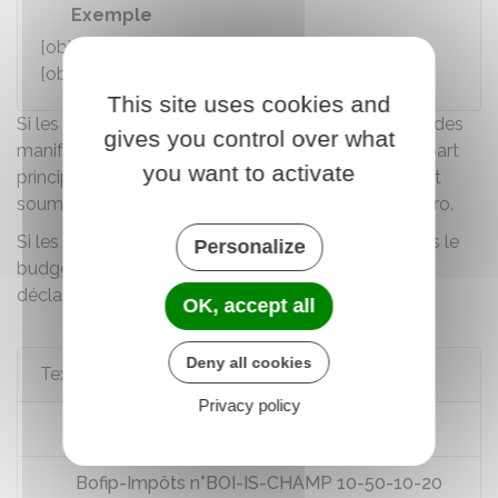
Exemple
[object Object],[object Object],[object Object],
[object Object],[object Object],[object Object]
This site uses cookies and
Si les recettes lucratives (sauf celles obtenues lors des
gives you control over what
manifestations de bienfaisance) représentent une part
you want to activate
principale des ressources de l'association, elles sont
er
soumises à
déclaration
et à imposition dès le 1
euro.
Si les recettes lucratives sont peu importantes dans le
Personalize
budget de l'association, elles sont soumises à
déclaration
et à imposition au-delà de
78 596 €
.
OK, accept all
Deny all cookies
Textes de référence
Privacy policy
Code général des impôts : article 261
Bofip-Impôts n°BOI-IS-CHAMP 10-50-10-20