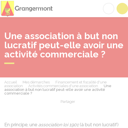
Grangermont
Acc
Une association à but non
lucratif peut-elle avoir une
activité commerciale ?
Accueil
Mes démarches
Financement et fiscalité d'une
association
Activités commerciales d'une association
Une
association à but non lucratif peut-elle avoir une activité
commerciale ?
Partager
Partager sur Facebook
Partager sur X - Twit
Partager sur
Par
En principe, une
association loi 1901
(à but non lucratif)